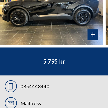
+
5 795 kr
0854443440
Maila oss