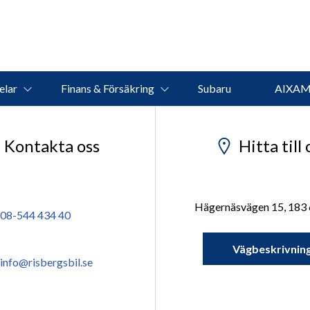
elar
Finans & Försäkring
Subaru
AIXA
Kontakta oss
Hitta till 
Hägernäsvägen 15, 183
08-544 434 40
Vägbeskrivnin
info@risbergsbil.se