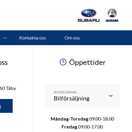
M
Kontakta oss
Om oss
oss
Öppettider
 60 Täby
AVDELNING
g
Måndag-Torsdag
09.00-18.00
Fredag
09.00-17.00